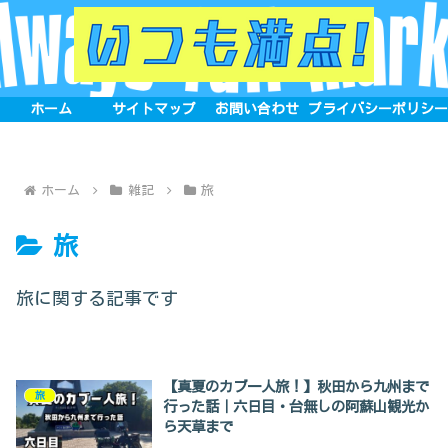
ホーム
サイトマップ
お問い合わせ
プライバシーポリシ
ホーム
雑記
旅
旅
旅に関する記事です
【真夏のカブ一人旅！】秋田から九州まで
旅
行った話｜六日目・台無しの阿蘇山観光か
ら天草まで