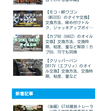
【モコ・MRワゴン
（MG33S）のタイヤ交換】
交換方法、締め付けトル
ク、ジャッキアップポイン
ト、注意点など
【カブ90（HA02）のオイル
交換】交換方法、交換時
期、粘度、量など解説｜カ
ブ50，70でも同様
【クリッパーバン
DR17V（エブリィ）のオイ
ル交換】交換方法、交換時
期、粘度、量など
新着記事
〈後編〉GTA6最新トレーラ