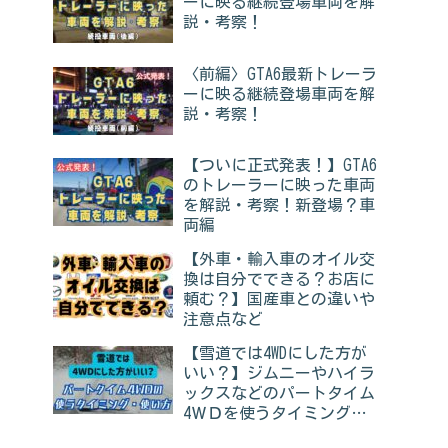
ーに映る継続登場車両を解
説・考察！
〈前編〉GTA6最新トレーラ
ーに映る継続登場車両を解
説・考察！
【ついに正式発表！】GTA6
のトレーラーに映った車両
を解説・考察！新登場？車
両編
【外車・輸入車のオイル交
換は自分でできる？お店に
頼む？】国産車との違いや
注意点など
【雪道では4WDにした方が
いい？】ジムニーやハイラ
ックスなどのパートタイム
4ＷＤを使うタイミング・
使い方を解説